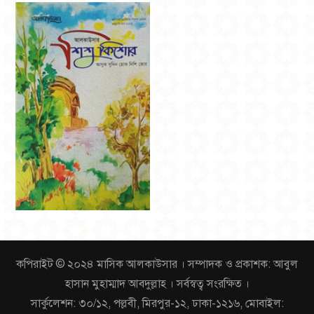
কপিরাইট © ২০২৪ মাসিক আলকাউসার । সম্পাদক ও প্রকাশক: আবুল
হাসান মুহাম্মাদ আবদুল্লাহ । সর্বস্বত্ব সংরক্ষিত ।
সার্কুলেশন: ৩০/১২, পল্লবী, মিরপুর-১২, ঢাকা-১২১৬, মোবাইল: