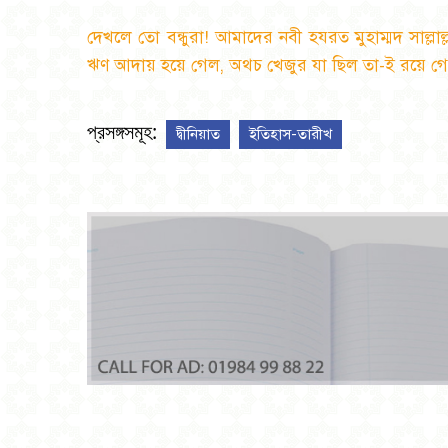
দেখলে তো বন্ধুরা! আমাদের নবী হযরত মুহাম্মদ সাল্লা
ঋণ আদায় হয়ে গেল
,
অথচ খেজুর যা ছিল তা
-
ই রয়ে গ
প্রসঙ্গসমূহ:
দ্বীনিয়াত
ইতিহাস-তারীখ