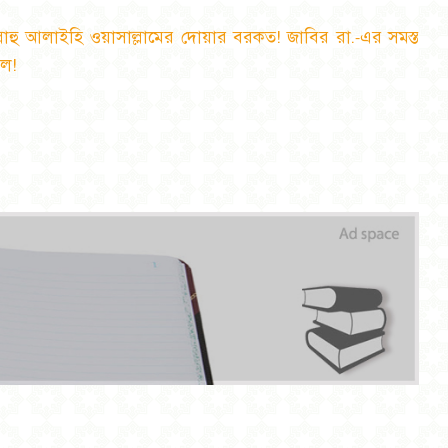
ল্লাহু আলাইহি ওয়াসাল্লামের দোয়ার বরকত! জাবির রা.
এর সমস্ত
-
েল!