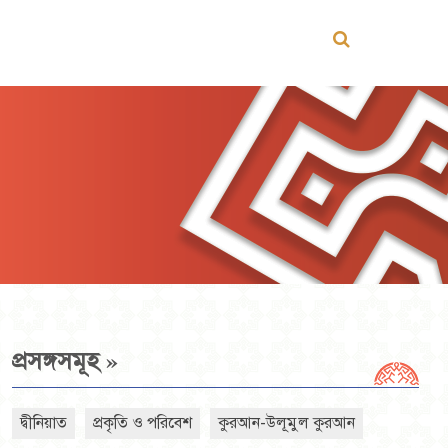
»
প্রসঙ্গসমূহ
দ্বীনিয়াত
প্রকৃতি ও পরিবেশ
কুরআন-উলূমুল কুরআন