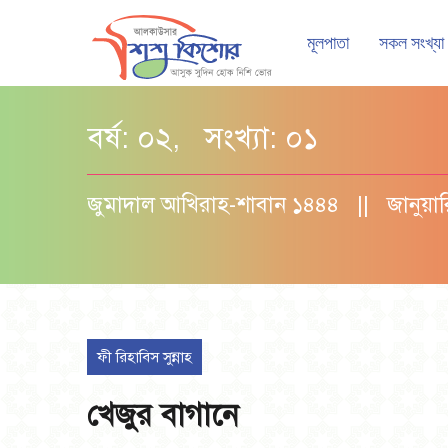
মূলপাতা
সকল সংখ্যা
বর্ষ: ০২, সংখ্যা: ০১
জুমাদাল আখিরাহ-শাবান ১৪৪৪ || জানুয়ারি
ফী রিহাবিস সুন্নাহ
খেজুর বাগানে